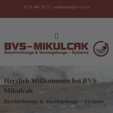
0173 460 28 73
|
webmaster@b-v-s.eu
Herzlich Willkommen bei BVS-
Mikulcak
Beschichtungs & Versiegelungs − Systeme